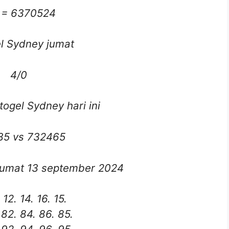
 = 6370524
el Sydney jumat
4/0
togel Sydney hari ini
35 vs 732465
jumat 13 september 2024
 12. 14. 16. 15.
 82. 84. 86. 85.