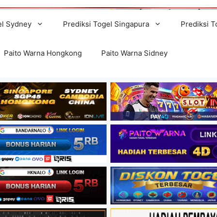
el Sydney
Prediksi Togel Singapura
Prediksi 
Paito Warna Hongkong
Paito Warna Sidney