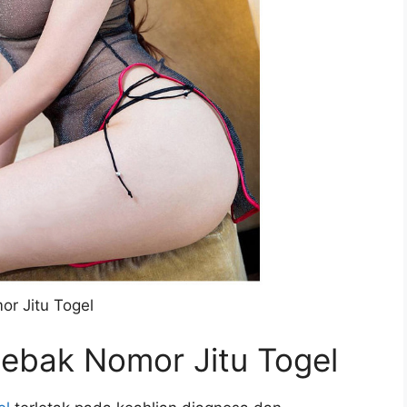
r Jitu Togel
ebak Nomor Jitu Togel