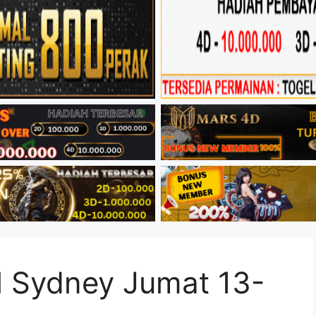
l Sydney Jumat 13-