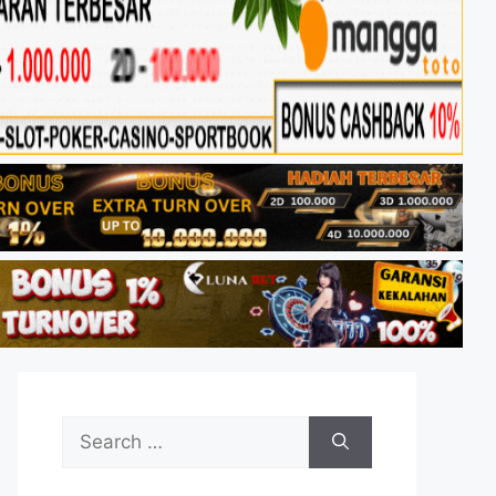
Search
for: