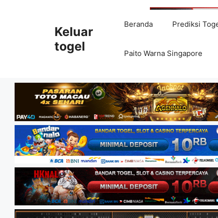
Skip
to
Beranda
Prediksi Tog
Keluar
content
togel
Paito Warna Singapore