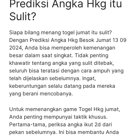
Prediksi Angka Hkg itu
Sulit?
Siapa bilang menang togel jumat itu sulit?
Dengan Prediksi Angka Hkg Besok Jumat 13 09
2024, Anda bisa memperoleh kemenangan
besar dalam saat singkat. Tidak penting
khawatir tentang angka yang sulit ditebak,
seluruh bisa teratasi dengan cara ampuh yang
telah dijelaskan sebelumnya. Ingat,
keberuntungan selalu datang pada mereka
yang berani mencobanya.
Untuk memenangkan game Togel Hkg jumat,
Anda penting mempunyai taktik khusus.
Pertama-tama, periksa angka ikut 2d dari
pekan sebelumnya. Ini bisa membantu Anda