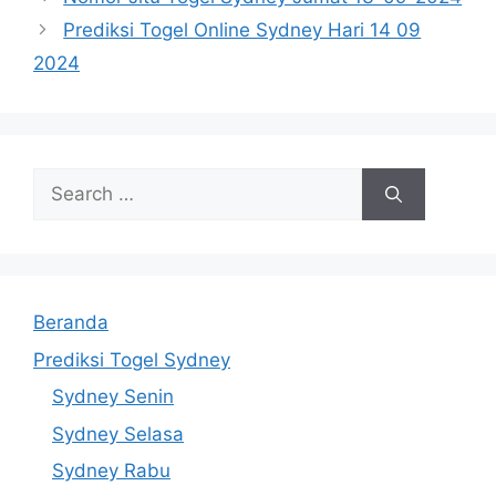
Prediksi Togel Online Sydney Hari 14 09
2024
Search
for:
Beranda
Prediksi Togel Sydney
Sydney Senin
Sydney Selasa
Sydney Rabu