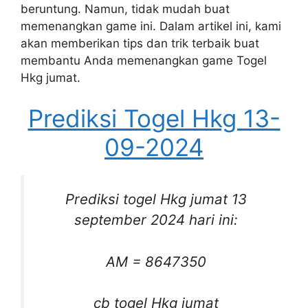
beruntung. Namun, tidak mudah buat
memenangkan game ini. Dalam artikel ini, kami
akan memberikan tips dan trik terbaik buat
membantu Anda memenangkan game Togel
Hkg jumat.
Prediksi Togel Hkg 13-
09-2024
Prediksi togel Hkg jumat 13
september 2024 hari ini:
AM = 8647350
cb togel Hkg jumat