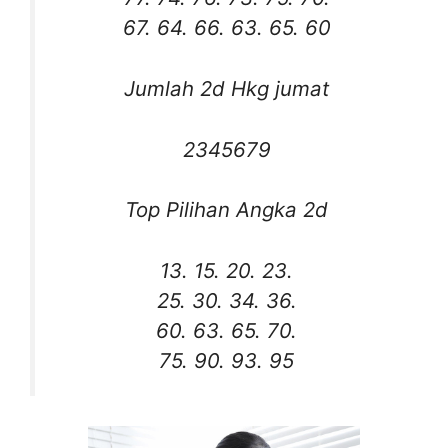
67. 64. 66. 63. 65. 60
Jumlah 2d Hkg jumat
2345679
Top Pilihan Angka 2d
13. 15. 20. 23.
25. 30. 34. 36.
60. 63. 65. 70.
75. 90. 93. 95