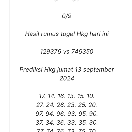
0/9
Hasil rumus togel Hkg hari ini
129376 vs 746350
Prediksi Hkg jumat 13 september
2024
17. 14. 16. 13. 15. 10.
27. 24. 26. 23. 25. 20.
97. 94. 96. 93. 95. 90.
37. 34. 36. 33. 35. 30.
77. 74. 76. 73. 75. 70.