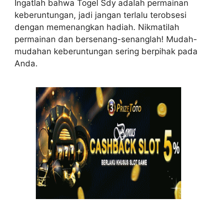
Ingatlah bahwa Togel Sdy adalah permainan
keberuntungan, jadi jangan terlalu terobsesi
dengan memenangkan hadiah. Nikmatilah
permainan dan bersenang-senanglah! Mudah-
mudahan keberuntungan sering berpihak pada
Anda.