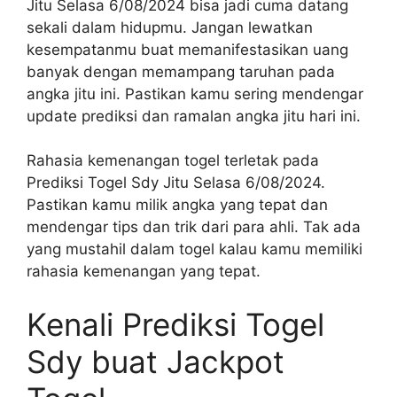
Jitu Selasa 6/08/2024 bisa jadi cuma datang
sekali dalam hidupmu. Jangan lewatkan
kesempatanmu buat memanifestasikan uang
banyak dengan memampang taruhan pada
angka jitu ini. Pastikan kamu sering mendengar
update prediksi dan ramalan angka jitu hari ini.
Rahasia kemenangan togel terletak pada
Prediksi Togel Sdy Jitu Selasa 6/08/2024.
Pastikan kamu milik angka yang tepat dan
mendengar tips dan trik dari para ahli. Tak ada
yang mustahil dalam togel kalau kamu memiliki
rahasia kemenangan yang tepat.
Kenali Prediksi Togel
Sdy buat Jackpot