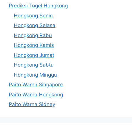
Prediksi Togel Hongkong
Hongkong Senin
Hongkong Selasa
Hongkong Rabu
Hongkong Kamis
Hongkong Jumat
Hongkong Sabtu
Hongkong Minggu
Paito Warna Singapore
Paito Warna Hongkong
Paito Warna Sidney