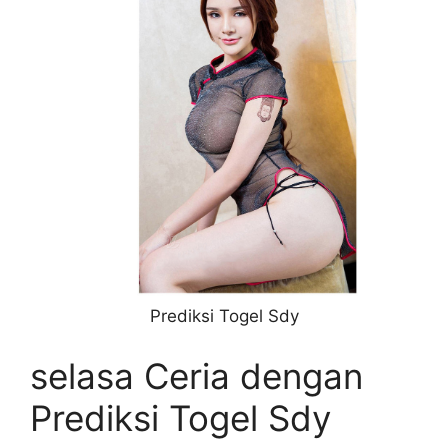
Prediksi Togel Sdy
selasa Ceria dengan
Prediksi Togel Sdy