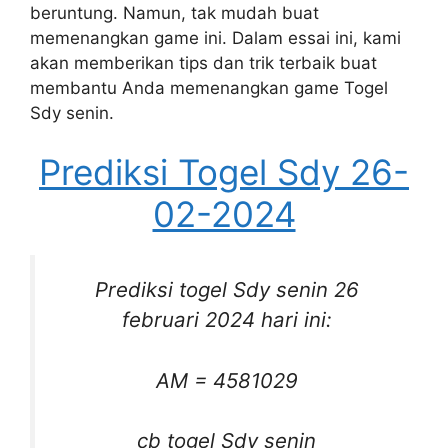
beruntung. Namun, tak mudah buat
memenangkan game ini. Dalam essai ini, kami
akan memberikan tips dan trik terbaik buat
membantu Anda memenangkan game Togel
Sdy senin.
Prediksi Togel Sdy 26-
02-2024
Prediksi togel Sdy senin 26
februari 2024 hari ini:
AM = 4581029
cb togel Sdy senin