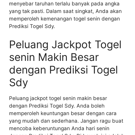
menyebar taruhan terlalu banyak pada angka
yang tak pasti. Dalam saat singkat, Anda akan
memperoleh kemenangan togel senin dengan
Prediksi Togel Sdy.
Peluang Jackpot Togel
senin Makin Besar
dengan Prediksi Togel
Sdy
Peluang jackpot togel senin makin besar
dengan Prediksi Togel Sdy. Anda boleh
memperoleh keuntungan besar dengan cara
yang mudah dan sederhana. Jangan ragu buat
mencoba keberuntungan Anda hari senin