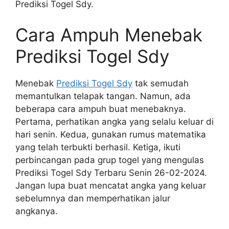
Prediksi Togel Sdy.
Cara Ampuh Menebak
Prediksi Togel Sdy
Menebak
Prediksi Togel Sdy
tak semudah
memantulkan telapak tangan. Namun, ada
beberapa cara ampuh buat menebaknya.
Pertama, perhatikan angka yang selalu keluar di
hari senin. Kedua, gunakan rumus matematika
yang telah terbukti berhasil. Ketiga, ikuti
perbincangan pada grup togel yang mengulas
Prediksi Togel Sdy Terbaru Senin 26-02-2024.
Jangan lupa buat mencatat angka yang keluar
sebelumnya dan memperhatikan jalur
angkanya.