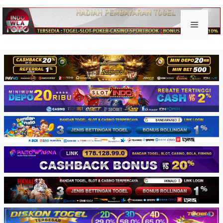
Skip
to
Keluar togel
Menu
content