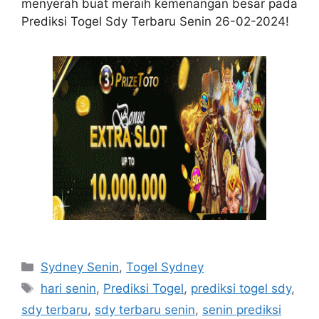
menyerah buat meraih kemenangan besar pada
Prediksi Togel Sdy Terbaru Senin 26-02-2024!
Categories
Sydney Senin
,
Togel Sydney
Tags
hari senin
,
Prediksi Togel
,
prediksi togel sdy
,
sdy terbaru
,
sdy terbaru senin
,
senin prediksi