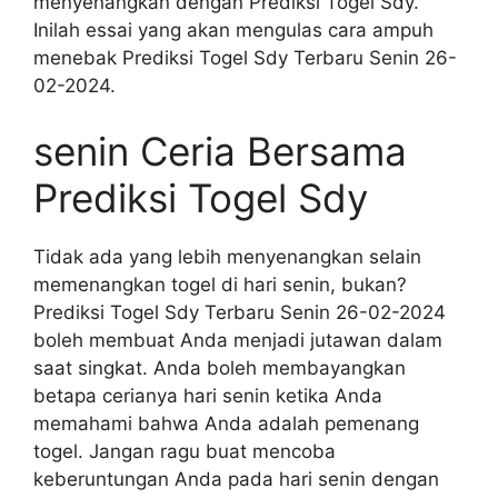
menyenangkan dengan Prediksi Togel Sdy.
Inilah essai yang akan mengulas cara ampuh
menebak Prediksi Togel Sdy Terbaru Senin 26-
02-2024.
senin Ceria Bersama
Prediksi Togel Sdy
Tidak ada yang lebih menyenangkan selain
memenangkan togel di hari senin, bukan?
Prediksi Togel Sdy Terbaru Senin 26-02-2024
boleh membuat Anda menjadi jutawan dalam
saat singkat. Anda boleh membayangkan
betapa cerianya hari senin ketika Anda
memahami bahwa Anda adalah pemenang
togel. Jangan ragu buat mencoba
keberuntungan Anda pada hari senin dengan