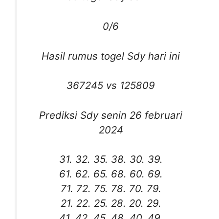
0/6
Hasil rumus togel Sdy hari ini
367245 vs 125809
Prediksi Sdy senin 26 februari
2024
31. 32. 35. 38. 30. 39.
61. 62. 65. 68. 60. 69.
71. 72. 75. 78. 70. 79.
21. 22. 25. 28. 20. 29.
41. 42. 45. 48. 40. 49.