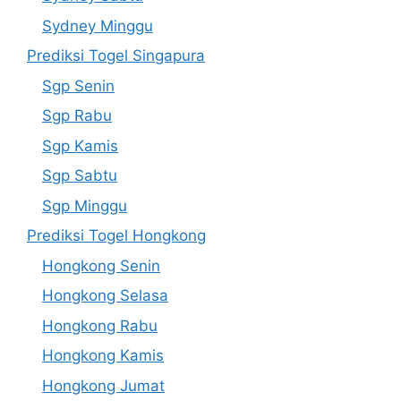
Sydney Minggu
Prediksi Togel Singapura
Sgp Senin
Sgp Rabu
Sgp Kamis
Sgp Sabtu
Sgp Minggu
Prediksi Togel Hongkong
Hongkong Senin
Hongkong Selasa
Hongkong Rabu
Hongkong Kamis
Hongkong Jumat