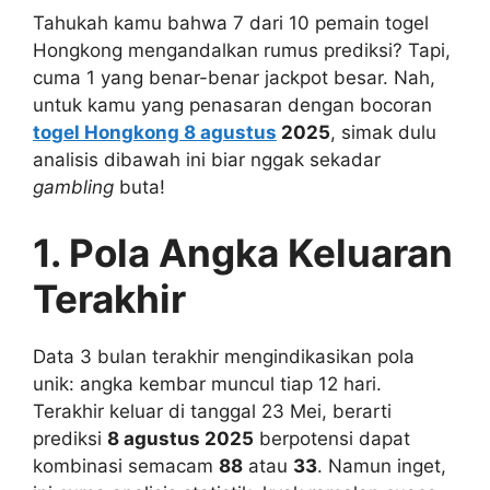
Tahukah kamu bahwa 7 dari 10 pemain togel
Hongkong mengandalkan rumus prediksi? Tapi,
cuma 1 yang benar-benar jackpot besar. Nah,
untuk kamu yang penasaran dengan bocoran
togel Hongkong 8 agustus
2025
, simak dulu
analisis dibawah ini biar nggak sekadar
gambling
buta!
1. Pola Angka Keluaran
Terakhir
Data 3 bulan terakhir mengindikasikan pola
unik: angka kembar muncul tiap 12 hari.
Terakhir keluar di tanggal 23 Mei, berarti
prediksi
8 agustus 2025
berpotensi dapat
kombinasi semacam
88
atau
33
. Namun inget,