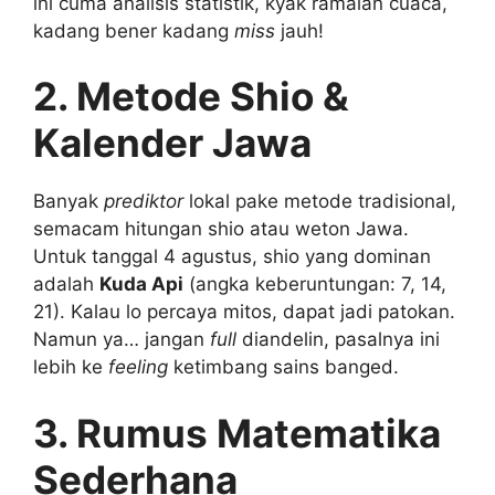
ini cuma analisis statistik, kyak ramalan cuaca,
kadang bener kadang
miss
jauh!
2. Metode Shio &
Kalender Jawa
Banyak
prediktor
lokal pake metode tradisional,
semacam hitungan shio atau weton Jawa.
Untuk tanggal 4 agustus, shio yang dominan
adalah
Kuda Api
(angka keberuntungan: 7, 14,
21). Kalau lo percaya mitos, dapat jadi patokan.
Namun ya… jangan
full
diandelin, pasalnya ini
lebih ke
feeling
ketimbang sains banged.
3. Rumus Matematika
Sederhana