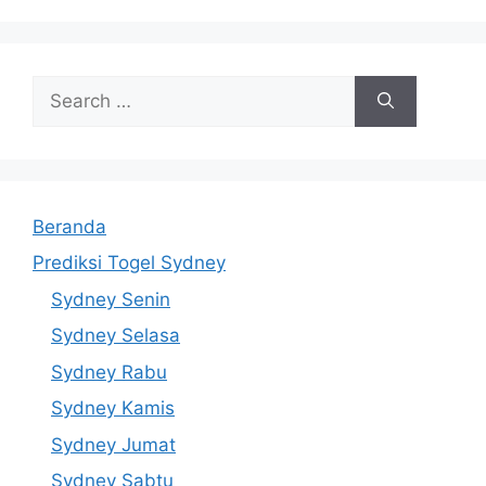
Search
for:
Beranda
Prediksi Togel Sydney
Sydney Senin
Sydney Selasa
Sydney Rabu
Sydney Kamis
Sydney Jumat
Sydney Sabtu