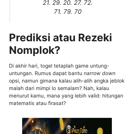
21. 29. 20. 27. 72.
71. 79. 70
Prediksi atau Rezeki
Nomplok?
Di akhir hari, togel tetaplah game untung-
untungan. Rumus dapat bantu
narrow down
opsi, namun gimana kalau alih-alih angka jeblok
malah dari mimpi lo semalam? Nah, kalau
menurut kamu, mana yang lebih valid: hitungan
matematis atau firasat?