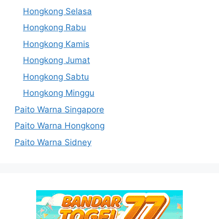
Hongkong Selasa
Hongkong Rabu
Hongkong Kamis
Hongkong Jumat
Hongkong Sabtu
Hongkong Minggu
Paito Warna Singapore
Paito Warna Hongkong
Paito Warna Sidney