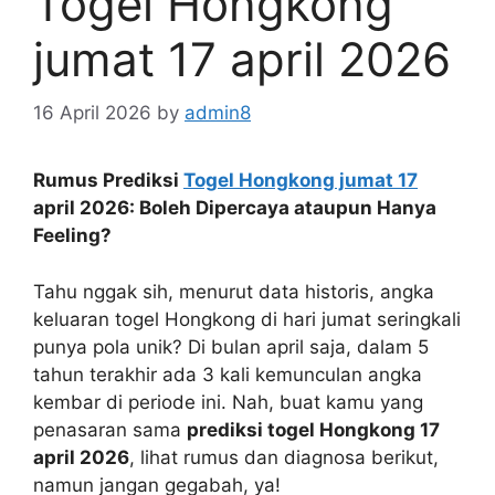
Togel Hongkong
jumat 17 april 2026
16 April 2026
by
admin8
Rumus Prediksi
Togel Hongkong jumat 17
april 2026: Boleh Dipercaya ataupun Hanya
Feeling?
Tahu nggak sih, menurut data historis, angka
keluaran togel Hongkong di hari jumat seringkali
punya pola unik? Di bulan april saja, dalam 5
tahun terakhir ada 3 kali kemunculan angka
kembar di periode ini. Nah, buat kamu yang
penasaran sama
prediksi togel Hongkong 17
april 2026
, lihat rumus dan diagnosa berikut,
namun jangan gegabah, ya!