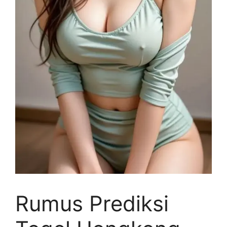
Rumus Prediksi