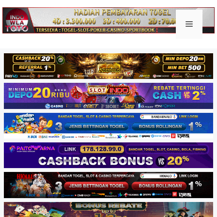
Skip
to
Keluar togel
Menu
content